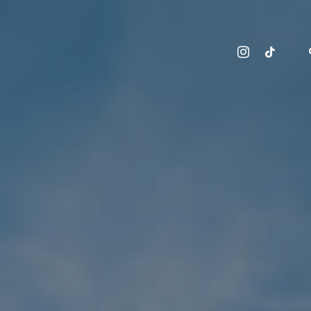
insta
tikt